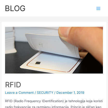
Skip
BLOG
to
Main
content
Men
RFID
Leave a Comment
/
SECURITY
/
December 1, 2019
RFID (Radio Frequency IDentification) je tehnologija koja koristi
radio frekvencije za razmjenu informacija. Princip je sličan kao