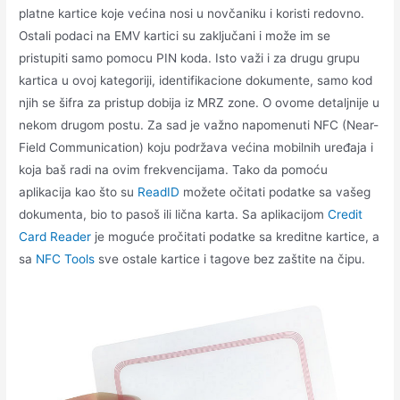
platne kartice koje većina nosi u novčaniku i koristi redovno.
Ostali podaci na EMV kartici su zaključani i može im se
pristupiti samo pomocu PIN koda. Isto važi i za drugu grupu
kartica u ovoj kategoriji, identifikacione dokumente, samo kod
njih se šifra za pristup dobija iz MRZ zone. O ovome detaljnije u
nekom drugom postu. Za sad je važno napomenuti NFC (Near-
Field Communication) koju podržava većina mobilnih uređaja i
koja baš radi na ovim frekvencijama. Tako da pomoću
aplikacija kao što su
ReadID
možete očitati podatke sa vašeg
dokumenta, bio to pasoš ili lična karta. Sa aplikacijom
Credit
Card Reader
je moguće pročitati podatke sa kreditne kartice, a
sa
NFC Tools
sve ostale kartice i tagove bez zaštite na čipu.