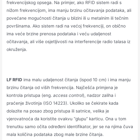
frekvencijskog opsega. Na primjer, ako RFID sistem radi s
nižom frekvencijom, ima manju brzinu očitavanja podataka, ali
povećane mogućnosti čitanja u blizini ili u metalnim ili tečnim
površinama. Ako sistem radi na većoj frekvenciji, on obično
ima veće brzine prenosa podataka i veću udaljenost
očitavanja, ali više osjetljivosti na interferencije radio talasa iz
okruženja.
LF RFID
ima malu udaljenost čitanja (ispod 10 cm) i ima manju
brzinu čitanja od viših frekvencija. Najčešća primjena je
kontrola pristupa (eng.
access control
), nadzor zaliha i
praćenje životinja (ISO 14223). Ukoliko se čekirate kada
dolazite na posao zbog pristupa ili satnice, velika je
vjerovatnoća da koristite ovakvu “glupu” karticu. Ona u tom
trenutku samo očita određeni identifikator, jer se na njima čuva
mala količina podataka zbog male brzine čitanja.