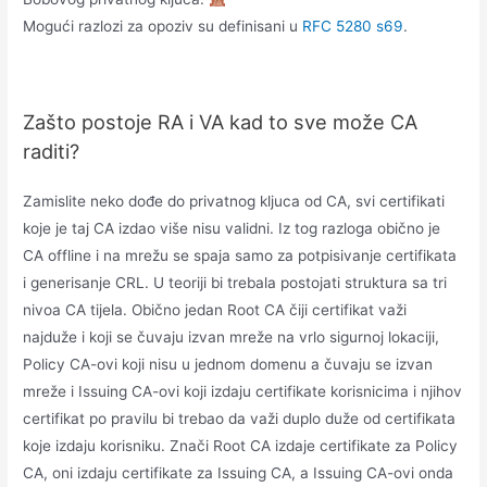
Mogući razlozi za opoziv su definisani u
RFC 5280 s69
.
Zašto postoje RA i VA kad to sve može CA
raditi?
Zamislite neko dođe do privatnog kljuca od CA, svi certifikati
koje je taj CA izdao više nisu validni. Iz tog razloga obično je
CA offline i na mrežu se spaja samo za potpisivanje certifikata
i generisanje CRL. U teoriji bi trebala postojati struktura sa tri
nivoa CA tijela. Obično jedan Root CA čiji certifikat važi
najduže i koji se čuvaju izvan mreže na vrlo sigurnoj lokaciji,
Policy CA-ovi koji nisu u jednom domenu a čuvaju se izvan
mreže i Issuing CA-ovi koji izdaju certifikate korisnicima i njihov
certifikat po pravilu bi trebao da važi duplo duže od certifikata
koje izdaju korisniku. Znači Root CA izdaje certifikate za Policy
CA, oni izdaju certifikate za Issuing CA, a Issuing CA-ovi onda