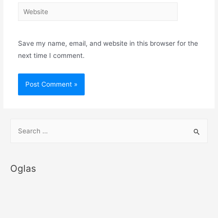
Website
Save my name, email, and website in this browser for the
next time I comment.
S
e
a
r
Oglas
c
h
f
o