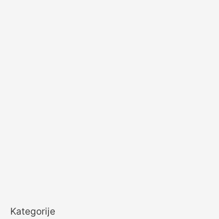
r
:
Kategorije