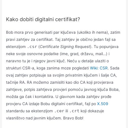
Kako dobiti digitalni certifikat?
Bob mora prvo generisati par ključeva (ukoliko ih nema), zatim
pravi zahtjev za certifikat. Taj zahtjev je obično jedan fajl sa
.csr
ektenzijom
(
Certificate Signing Request
). Tu popunjava
neke svoje osnovne podatke (ime, grad, državu, mail…) i
naravno tu je i njegov javni ključ. Neću u detalje ulaziti o
strukturi CSR-a, koga zanima moze pogledati
Wiki: CSR
. Sada
ovaj zahtjev potpisuje sa svojim privatnim ključem i šalje CA,
tačnije RA. RA možemo zamisliti kao dio CA koji provjerava
zahtjeve, potpis zahtjeva provjeri pomoću javnog ključa Boba,
možda ga čak i kontaktira. U glavnom kada zahtjev prođe
provjeru CA izdaje Bobu digitalni certifikat, fajl po
X.509
.cer
.crt
standardu sa ekstenzijom
ili
koji dokazuje
vlasništvo nad javnim ključem. Bravo Bob!