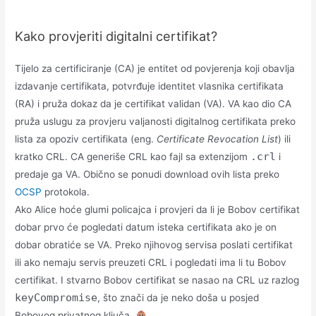
Kako provjeriti digitalni certifikat?
Tijelo za certificiranje (CA) je entitet od povjerenja koji obavlja
izdavanje certifikata, potvrđuje identitet vlasnika certifikata
(RA) i pruža dokaz da je certifikat validan (VA). VA kao dio CA
pruža uslugu za provjeru valjanosti digitalnog certifikata preko
lista za opoziv certifikata (eng.
Certificate Revocation List
) ili
.crl
kratko CRL. CA generiše CRL kao fajl sa extenzijom
i
predaje ga VA. Obično se ponudi download ovih lista preko
OCSP
protokola.
Ako Alice hoće glumi policajca i provjeri da li je Bobov certifikat
dobar prvo će pogledati datum isteka certifikata ako je on
dobar obratiće se VA. Preko njihovog servisa poslati certifikat
ili ako nemaju servis preuzeti CRL i pogledati ima li tu Bobov
certifikat. I stvarno Bobov certifikat se nasao na CRL uz razlog
keyCompromise
, što znači da je neko doša u posjed
Bobovog privatnog ključa.