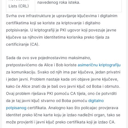
navedenog roka isteka.
Lists (CRL)
Svrha ove infrastrukture je upravljanje ključevima i digitalnim
certifikatima koji se koriste za kriptovanje i digitalno
potpisivanje. U kriptografiji je PKI ugovor koji povezuje javne
ključeve sa njihovim identitetima korisnika preko tijela za
certificiranje (CA).
Sada da ovo sve pojednostavimo maksimalno,
pretpostavićemo da Alice i Bob koriste
asimeričnu kriptografiju
za komunikaciju. Svako od njih ima par ključeva, jedan privatni
i jedan javni. Problem nastaje kada oni objave javne ključeve,
kako će Alice znati da je baš ovo javni ključ od Boba i obrnuto.
Ovaj problem riješava PKI pomoću CA tijela, ono će potvrditi
da je taj javni ključ stvarno od Boba pomoću
digitalno
potpisanog
certifikata. Analogno kao što policajac provjerava
identitet preko lične karte koju je izdao nadležni organ, tako se
može provjeriti i javni ključ preko certifikata koji je izdao CA.