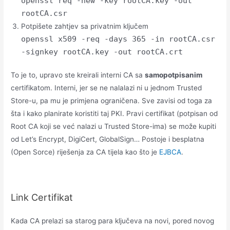
openssl req -new -key rootCA.key -out
rootCA.csr
Potpišete zahtjev sa privatnim ključem
openssl x509 -req -days 365 -in rootCA.csr
-signkey rootCA.key -out rootCA.crt
To je to, upravo ste kreirali interni CA sa
samopotpisanim
certifikatom. Interni, jer se ne nalalazi ni u jednom Trusted
Store-u, pa mu je primjena ograničena. Sve zavisi od toga za
šta i kako planirate koristiti taj PKI. Pravi certifikat (potpisan od
Root CA koji se već nalazi u Trusted Store-ima) se može kupiti
od Let’s Encrypt, DigiCert, GlobalSign… Postoje i besplatna
(Open Sorce) riješenja za CA tijela kao što je
EJBCA
.
Link Certifikat
Kada CA prelazi sa starog para ključeva na novi, pored novog